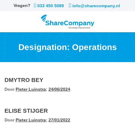
Skip
Vragen?
033 450 5089
info@sharecompany.nl
to
content
Designation:
Operations
DMYTRO BEY
Door
Pieter Luinstra
;
24/06/2024
ELISE STIJGER
Door
Pieter Luinstra
;
27/01/2022