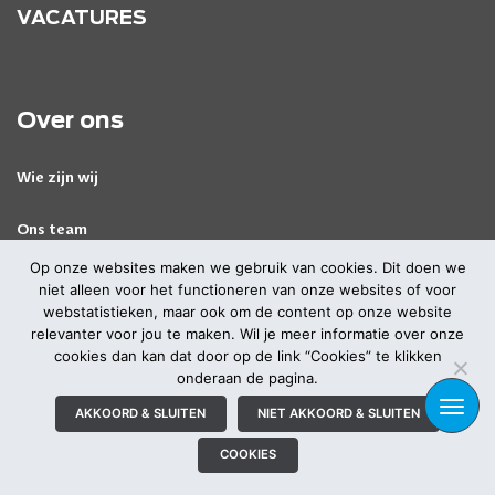
VACATURES
Over ons
Wie zijn wij
Ons team
Op onze websites maken we gebruik van cookies. Dit doen we
niet alleen voor het functioneren van onze websites of voor
webstatistieken, maar ook om de content op onze website
relevanter voor jou te maken. Wil je meer informatie over onze
cookies dan kan dat door op de link “Cookies” te klikken
© 2026 Alle rechten voorbehouden
|
|
onderaan de pagina.
Privacyverklaring
Cookies
TOGG
AKKOORD & SLUITEN
NIET AKKOORD & SLUITEN
NAVI
Bezoek ook onze brand websites:
,
,
&
Atrea
BIQH
MediaMyne
COOKIES
Incrowd