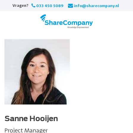
Skip
Vragen?
033 450 5089
info@sharecompany.nl
to
content
Sanne Hooijen
Project Manager