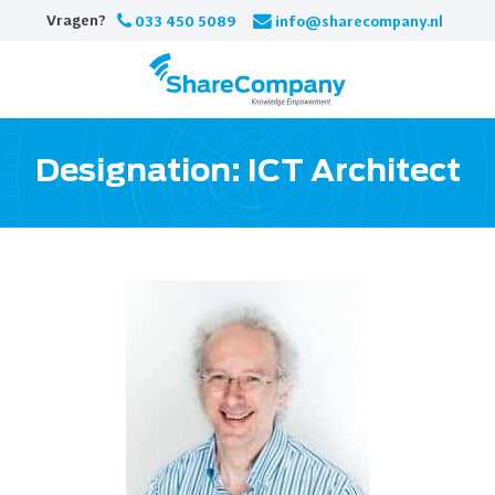
Skip
Vragen?
033 450 5089
info@sharecompany.nl
to
content
Designation:
ICT Architect