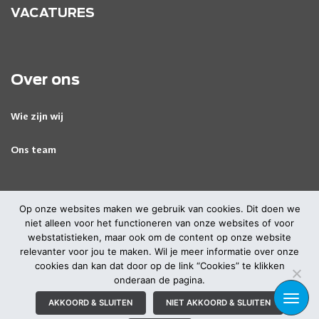
VACATURES
Over ons
Wie zijn wij
Ons team
Op onze websites maken we gebruik van cookies. Dit doen we
niet alleen voor het functioneren van onze websites of voor
webstatistieken, maar ook om de content op onze website
© 2026 Alle rechten voorbehouden
|
|
Privacyverklaring
relevanter voor jou te maken. Wil je meer informatie over onze
Cookies
cookies dan kan dat door op de link “Cookies” te klikken
Bezoek ook onze brand websites:
,
,
&
onderaan de pagina.
Atrea
BIQH
MediaMyne
Incrowd
TOGG
AKKOORD & SLUITEN
NIET AKKOORD & SLUITEN
NAVI