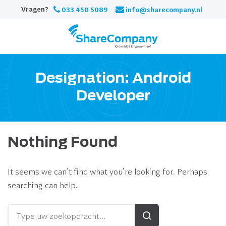
Skip
Vragen?
033 450 5089
info@sharecompany.nl
to
content
Designation:
Android
Developer
Nothing Found
It seems we can’t find what you’re looking for. Perhaps
searching can help.
Zoeken
voor: