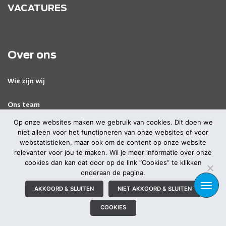
VACATURES
Over ons
Wie zijn wij
Ons team
Op onze websites maken we gebruik van cookies. Dit doen we
niet alleen voor het functioneren van onze websites of voor
webstatistieken, maar ook om de content op onze website
relevanter voor jou te maken. Wil je meer informatie over onze
cookies dan kan dat door op de link “Cookies” te klikken
© 2026 Alle rechten voorbehouden
|
|
onderaan de pagina.
Privacyverklaring
Cookies
TOGG
AKKOORD & SLUITEN
NIET AKKOORD & SLUITEN
NAVI
Bezoek ook onze brand websites:
,
,
&
Atrea
BIQH
MediaMyne
COOKIES
Incrowd