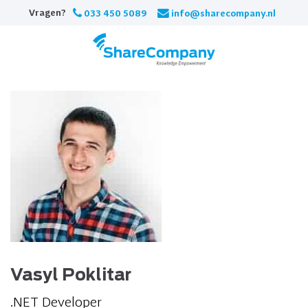
Skip
Vragen?
033 450 5089
info@sharecompany.nl
to
content
Vasyl Poklitar
.NET Developer